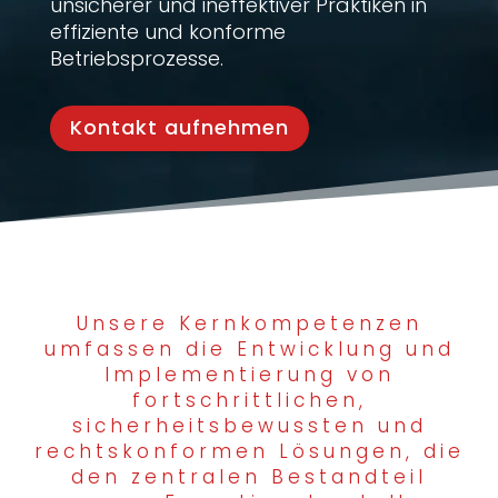
unsicherer und ineffektiver Praktiken in
effiziente und konforme
Betriebsprozesse.
Kontakt aufnehmen
Unsere Kernkompetenzen
umfassen die Entwicklung und
Implementierung von
fortschrittlichen,
sicherheitsbewussten und
rechtskonformen Lösungen, die
den zentralen Bestandteil